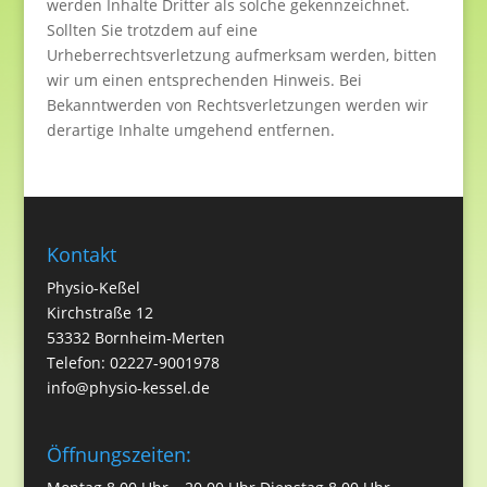
werden Inhalte Dritter als solche gekennzeichnet.
Sollten Sie trotzdem auf eine
Urheberrechtsverletzung aufmerksam werden, bitten
wir um einen entsprechenden Hinweis. Bei
Bekanntwerden von Rechtsverletzungen werden wir
derartige Inhalte umgehend entfernen.
Kontakt
Physio-Keßel
Kirchstraße 12
53332 Bornheim-Merten
Telefon: 02227-9001978
info@physio-kessel.de
Öffnungszeiten: